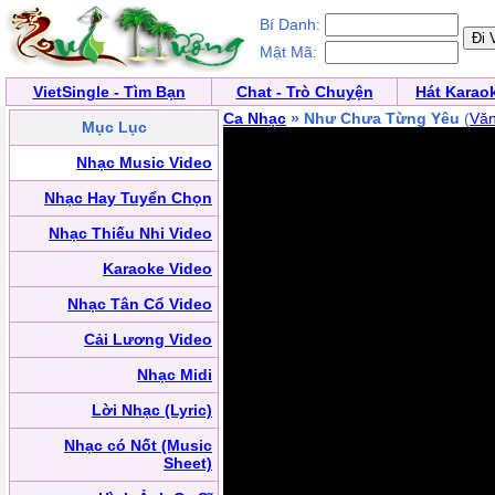
Bí Danh:
Mật Mã:
VietSingle - Tìm Bạn
Chat - Trò Chuyện
Hát Karao
Ca Nhạc
» Như Chưa Từng Yêu
(
Vă
Mục Lục
Nhạc Music Video
Nhạc Hay Tuyển Chọn
Nhạc Thiếu Nhi Video
Karaoke Video
Nhạc Tân Cổ Video
Cải Lương Video
Nhạc Midi
Lời Nhạc (Lyric)
Nhạc có Nốt (Music
Sheet)