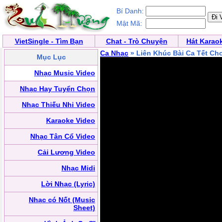
Bí Danh:
Mật Mã:
VietSingle - Tìm Bạn
Chat - Trò Chuyện
Hát Karao
Ca Nhạc
» Liên Khúc Bài Ca Tết Ch
Mục Lục
Nhạc Music Video
Nhạc Hay Tuyển Chọn
Nhạc Thiếu Nhi Video
Karaoke Video
Nhạc Tân Cổ Video
Cải Lương Video
Nhạc Midi
Lời Nhạc (Lyric)
Nhạc có Nốt (Music
Sheet)