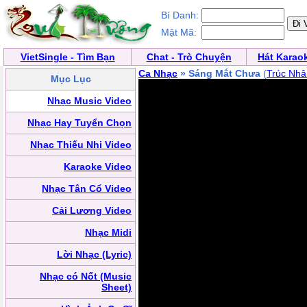
Bí Danh:
Mật Mã:
VietSingle - Tìm Bạn
Chat - Trò Chuyện
Hát Karao
Ca Nhạc
» Sáng Mắt Chưa
(
Trúc Nhâ
Mục Lục
Nhạc Music Video
Nhạc Hay Tuyển Chọn
Nhạc Thiếu Nhi Video
Karaoke Video
Nhạc Tân Cổ Video
Cải Lương Video
Nhạc Midi
Lời Nhạc (Lyric)
Nhạc có Nốt (Music
Sheet)