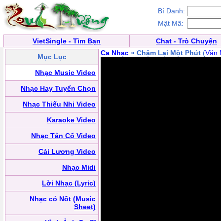
Bí Danh:
Mật Mã:
VietSingle - Tìm Bạn
Chat - Trò Chuyện
Ca Nhạc
» Chậm Lại Một Phút
(
Văn 
Mục Lục
Nhạc Music Video
Nhạc Hay Tuyển Chọn
Nhạc Thiếu Nhi Video
Karaoke Video
Nhạc Tân Cổ Video
Cải Lương Video
Nhạc Midi
Lời Nhạc (Lyric)
Nhạc có Nốt (Music
Sheet)