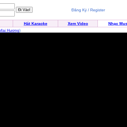
Đăng Ký / Register
Hát Karaoke
Xem Video
Nhạc Mus
Mai Hương
)