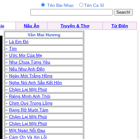
Tên Bài Nhạc
Tên Ca Sĩ
ic
Nấu Ăn
Truyện & Thơ
Từ Điển
Văn Mai Hương
»
Là Em Đó
»
Tìm
»
Ước Mơ Của Mẹ
»
Như Chưa Từng Yêu
»
Nếu Như Anh Đến
»
Ngày Mới Trắng Hồng
»
Nghe Nói Anh Sắp Kết Hôn
»
Chậm Lại Một Phút
»
Riêng Mình Anh Thôi
»
Chim Quý Trong Lồng
»
Rạng Rỡ Mười Tám
»
Chậm Lại Một Phút
»
Chậm Lại Một Phút
»
Một Ngàn Nỗi Đau
»
Cám Ơn Và Xin Lỗi