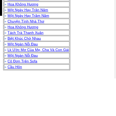
»
Hoa Không Hương
»
Một Ngày Hay Trăn Năm
»
Một Ngày Hay Trăm Năm
»
Chuyện Tình Nhà Thơ
»
Hoa Không Hương
»
Tách Trà Thanh Xuân
»
Biệt Khúc Chờ Nhau
.
»
Một Ngàn Nỗi Đau
»
Lk Ước Mơ Của Mẹ, Cha Và Con Gái
»
Một Ngàn Nỗi Đau
»
Cô Đơn Trên Sofa
»
Cầu Hôn