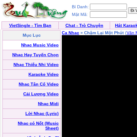
Bí Danh:
Mật Mã:
VietSingle - Tìm Bạn
Chat - Trò Chuyện
Hát Karao
Ca Nhạc
» Chậm Lại Một Phút
(
Văn 
Mục Lục
Nhạc Music Video
Nhạc Hay Tuyển Chọn
Nhạc Thiếu Nhi Video
Karaoke Video
Nhạc Tân Cổ Video
Cải Lương Video
Nhạc Midi
Lời Nhạc (Lyric)
Nhạc có Nốt (Music
Sheet)