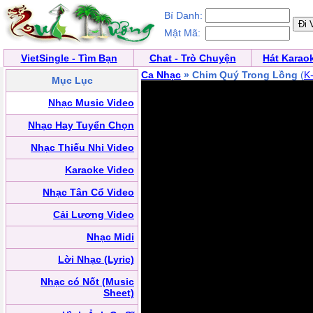
Bí Danh:
Mật Mã:
VietSingle - Tìm Bạn
Chat - Trò Chuyện
Hát Karao
Ca Nhạc
» Chim Quý Trong Lồng
(
K
Mục Lục
Nhạc Music Video
Nhạc Hay Tuyển Chọn
Nhạc Thiếu Nhi Video
Karaoke Video
Nhạc Tân Cổ Video
Cải Lương Video
Nhạc Midi
Lời Nhạc (Lyric)
Nhạc có Nốt (Music
Sheet)