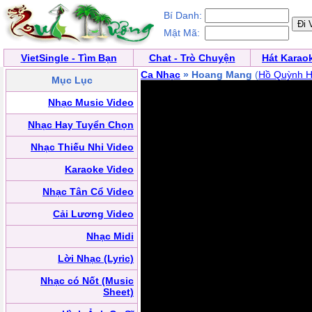
Bí Danh:
Mật Mã:
VietSingle - Tìm Bạn
Chat - Trò Chuyện
Hát Karao
Ca Nhạc
» Hoang Mang
(
Hồ Quỳnh 
Mục Lục
Nhạc Music Video
Nhạc Hay Tuyển Chọn
Nhạc Thiếu Nhi Video
Karaoke Video
Nhạc Tân Cổ Video
Cải Lương Video
Nhạc Midi
Lời Nhạc (Lyric)
Nhạc có Nốt (Music
Sheet)