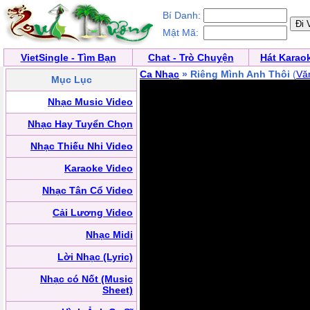
Bí Danh:
Mật Mã:
VietSingle - Tìm Bạn
Chat - Trò Chuyện
Hát Karao
Ca Nhạc
» Riêng Mình Anh Thôi
(
Vă
Mục Lục
Nhạc Music Video
Nhạc Hay Tuyển Chọn
Nhạc Thiếu Nhi Video
Karaoke Video
Nhạc Tân Cổ Video
Cải Lương Video
Nhạc Midi
Lời Nhạc (Lyric)
Nhạc có Nốt (Music
Sheet)