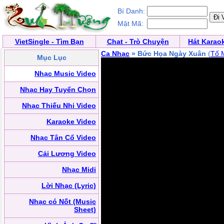
Bí Danh:
Mật Mã:
VietSingle - Tìm Bạn
Chat - Trò Chuyện
Hát Karao
Ca Nhạc
» Bức Họa Ngày Xuân
(
Tố 
Mục Lục
Nhạc Music Video
Nhạc Hay Tuyển Chọn
Nhạc Thiếu Nhi Video
Karaoke Video
Nhạc Tân Cổ Video
Cải Lương Video
Nhạc Midi
Lời Nhạc (Lyric)
Nhạc có Nốt (Music
Sheet)