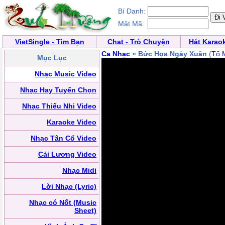
Bí Danh:
Mật Mã:
VietSingle - Tìm Bạn
Chat - Trò Chuyện
Hát Karao
Ca Nhạc
» Bức Họa Ngày Xuân
(
Tố 
Mục Lục
Nhạc Music Video
Nhạc Hay Tuyển Chọn
Nhạc Thiếu Nhi Video
Karaoke Video
Nhạc Tân Cổ Video
Cải Lương Video
Nhạc Midi
Lời Nhạc (Lyric)
Nhạc có Nốt (Music
Sheet)