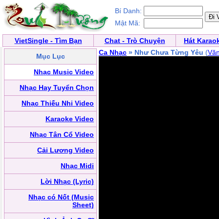
Bí Danh:
Mật Mã:
VietSingle - Tìm Bạn
Chat - Trò Chuyện
Hát Karao
Ca Nhạc
» Như Chưa Từng Yêu
(
Vă
Mục Lục
Nhạc Music Video
Nhạc Hay Tuyển Chọn
Nhạc Thiếu Nhi Video
Karaoke Video
Nhạc Tân Cổ Video
Cải Lương Video
Nhạc Midi
Lời Nhạc (Lyric)
Nhạc có Nốt (Music
Sheet)