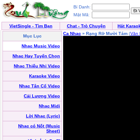
Bí Danh:
Mật Mã:
VietSingle - Tìm Bạn
Chat - Trò Chuyện
Hát Karao
Ca Nhạc
» Rạng Rỡ Mười Tám
(
Văn 
Mục Lục
Nhạc Music Video
Nhạc Hay Tuyển Chọn
Nhạc Thiếu Nhi Video
Karaoke Video
Nhạc Tân Cổ Video
Cải Lương Video
Nhạc Midi
Lời Nhạc (Lyric)
Nhạc có Nốt (Music
Sheet)