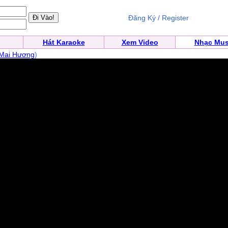
Đăng Ký / Register
Hát Karaoke
Xem Video
Nhạc Mus
Mai Hương
)