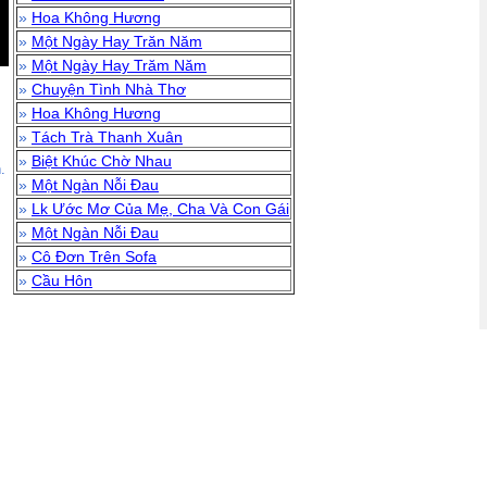
»
Hoa Không Hương
»
Một Ngày Hay Trăn Năm
»
Một Ngày Hay Trăm Năm
»
Chuyện Tình Nhà Thơ
»
Hoa Không Hương
»
Tách Trà Thanh Xuân
»
Biệt Khúc Chờ Nhau
.
»
Một Ngàn Nỗi Đau
»
Lk Ước Mơ Của Mẹ, Cha Và Con Gái
»
Một Ngàn Nỗi Đau
»
Cô Đơn Trên Sofa
»
Cầu Hôn