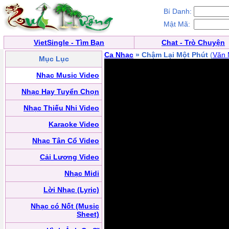
Bí Danh:
Mật Mã:
VietSingle - Tìm Bạn
Chat - Trò Chuyện
Ca Nhạc
» Chậm Lại Một Phút
(
Văn 
Mục Lục
Nhạc Music Video
Nhạc Hay Tuyển Chọn
Nhạc Thiếu Nhi Video
Karaoke Video
Nhạc Tân Cổ Video
Cải Lương Video
Nhạc Midi
Lời Nhạc (Lyric)
Nhạc có Nốt (Music
Sheet)