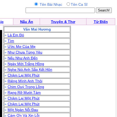
Tên Bài Nhạc
Tên Ca Sĩ
ic
Nấu Ăn
Truyện & Thơ
Từ Điển
Văn Mai Hương
»
Là Em Đó
»
Tìm
»
Ước Mơ Của Mẹ
»
Như Chưa Từng Yêu
»
Nếu Như Anh Đến
»
Ngày Mới Trắng Hồng
»
Nghe Nói Anh Sắp Kết Hôn
»
Chậm Lại Một Phút
»
Riêng Mình Anh Thôi
»
Chim Quý Trong Lồng
»
Rạng Rỡ Mười Tám
»
Chậm Lại Một Phút
»
Chậm Lại Một Phút
»
Một Ngàn Nỗi Đau
»
Cám Ơn Và Xin Lỗi