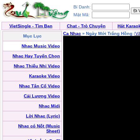
Bí Danh:
Mật Mã:
VietSingle - Tìm Bạn
Chat - Trò Chuyện
Hát Karao
Ca Nhạc
» Ngày Mới Trắng Hồng
(
V
Mục Lục
Nhạc Music Video
Nhạc Hay Tuyển Chọn
Nhạc Thiếu Nhi Video
Karaoke Video
Nhạc Tân Cổ Video
Cải Lương Video
Nhạc Midi
Lời Nhạc (Lyric)
Nhạc có Nốt (Music
Sheet)