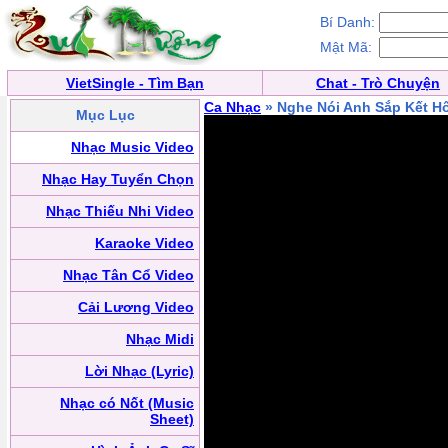
Bí Danh:
Mật Mã:
VietSingle - Tìm Bạn
Chat - Trò Chuyện
Ca Nhạc
» Nghe Nói Anh Sắp Kết H
Mục Lục
Nhạc Music Video
Nhạc Hay Tuyển Chọn
Nhạc Thiếu Nhi Video
Karaoke Video
Nhạc Tân Cổ Video
Cải Lương Video
Nhạc Midi
Lời Nhạc (Lyric)
Nhạc có Nốt (Music
Sheet)