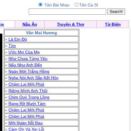
Tên Bài Nhạc
Tên Ca Sĩ
ic
Nấu Ăn
Truyện & Thơ
Từ Điển
Văn Mai Hương
»
Là Em Đó
»
Tìm
»
Ước Mơ Của Mẹ
»
Như Chưa Từng Yêu
»
Nếu Như Anh Đến
»
Ngày Mới Trắng Hồng
»
Nghe Nói Anh Sắp Kết Hôn
»
Chậm Lại Một Phút
»
Riêng Mình Anh Thôi
»
Chim Quý Trong Lồng
»
Rạng Rỡ Mười Tám
»
Chậm Lại Một Phút
»
Chậm Lại Một Phút
»
Một Ngàn Nỗi Đau
»
Cám Ơn Và Xin Lỗi