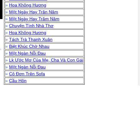
»
Hoa Không Hương
»
Một Ngày Hay Trăn Năm
»
Một Ngày Hay Trăm Năm
»
Chuyện Tình Nhà Thơ
»
Hoa Không Hương
»
Tách Trà Thanh Xuân
»
Biệt Khúc Chờ Nhau
.
»
Một Ngàn Nỗi Đau
»
Lk Ước Mơ Của Mẹ, Cha Và Con Gái
»
Một Ngàn Nỗi Đau
»
Cô Đơn Trên Sofa
»
Cầu Hôn