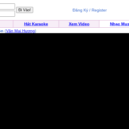
Đăng Ký / Register
Hát Karaoke
Xem Video
Nhạc Mus
ôn
(
Văn Mai Hương
)