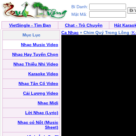
Bí Danh:
Mật Mã:
VietSingle - Tìm Bạn
Chat - Trò Chuyện
Hát Karao
Ca Nhạc
» Chim Quý Trong Lồng
(
K
Mục Lục
Nhạc Music Video
Nhạc Hay Tuyển Chọn
Nhạc Thiếu Nhi Video
Karaoke Video
Nhạc Tân Cổ Video
Cải Lương Video
Nhạc Midi
Lời Nhạc (Lyric)
Nhạc có Nốt (Music
Sheet)