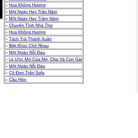
»
Hoa Không Hương
»
Một Ngày Hay Trăn Năm
»
Một Ngày Hay Trăm Năm
»
Chuyện Tình Nhà Thơ
»
Hoa Không Hương
»
Tách Trà Thanh Xuân
»
Biệt Khúc Chờ Nhau
.
»
Một Ngàn Nỗi Đau
»
Lk Ước Mơ Của Mẹ, Cha Và Con Gái
»
Một Ngàn Nỗi Đau
»
Cô Đơn Trên Sofa
»
Cầu Hôn