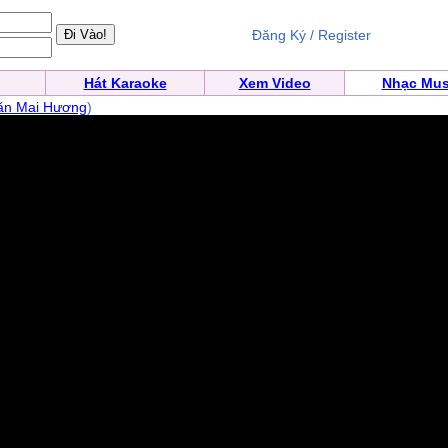
Đăng Ký / Register
Hát Karaoke
Xem Video
Nhạc Mus
ăn Mai Hương
)