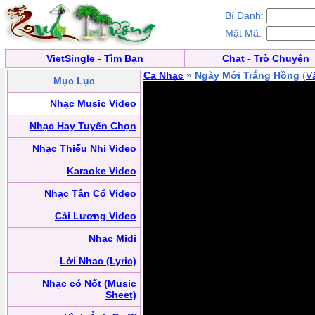
Bí Danh:
Mật Mã:
VietSingle - Tìm Bạn
Chat - Trò Chuyện
Ca Nhạc
» Ngày Mới Trắng Hồng
(
V
Mục Lục
Nhạc Music Video
Nhạc Hay Tuyển Chọn
Nhạc Thiếu Nhi Video
Karaoke Video
Nhạc Tân Cổ Video
Cải Lương Video
Nhạc Midi
Lời Nhạc (Lyric)
Nhạc có Nốt (Music
Sheet)