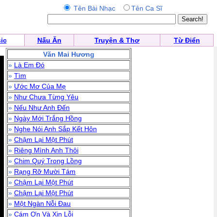
Tên Bài Nhạc
Tên Ca Sĩ
ic
Nấu Ăn
Truyện & Thơ
Từ Điển
Văn Mai Hương
»
Là Em Đó
»
Tìm
»
Ước Mơ Của Mẹ
»
Như Chưa Từng Yêu
»
Nếu Như Anh Đến
»
Ngày Mới Trắng Hồng
»
Nghe Nói Anh Sắp Kết Hôn
»
Chậm Lại Một Phút
»
Riêng Mình Anh Thôi
»
Chim Quý Trong Lồng
»
Rạng Rỡ Mười Tám
»
Chậm Lại Một Phút
»
Chậm Lại Một Phút
»
Một Ngàn Nỗi Đau
»
Cám Ơn Và Xin Lỗi