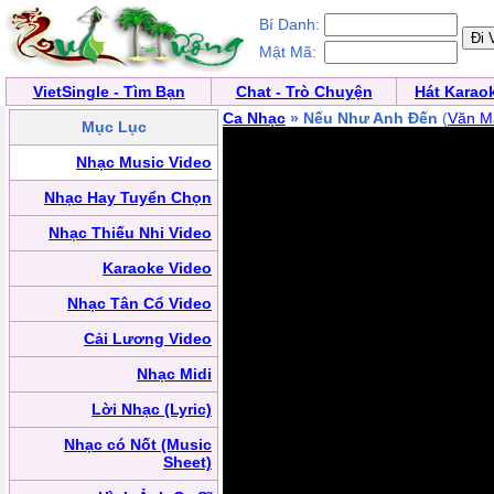
Bí Danh:
Mật Mã:
VietSingle - Tìm Bạn
Chat - Trò Chuyện
Hát Karao
Ca Nhạc
» Nếu Như Anh Đến
(
Văn M
Mục Lục
Nhạc Music Video
Nhạc Hay Tuyển Chọn
Nhạc Thiếu Nhi Video
Karaoke Video
Nhạc Tân Cổ Video
Cải Lương Video
Nhạc Midi
Lời Nhạc (Lyric)
Nhạc có Nốt (Music
Sheet)