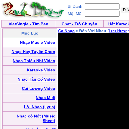
Bí Danh:
Mật Mã:
VietSingle - Tìm Bạn
Chat - Trò Chuyện
Hát Karao
Ca Nhạc
» Đến Với Nhau
(
Lưu Hương
Mục Lục
Nhạc Music Video
Nhạc Hay Tuyển Chọn
Nhạc Thiếu Nhi Video
Karaoke Video
Nhạc Tân Cổ Video
Cải Lương Video
Nhạc Midi
Lời Nhạc (Lyric)
Nhạc có Nốt (Music
Sheet)