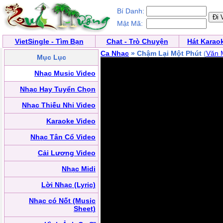
Bí Danh:
Mật Mã:
VietSingle - Tìm Bạn
Chat - Trò Chuyện
Hát Karao
Ca Nhạc
» Chậm Lại Một Phút
(
Văn 
Mục Lục
Nhạc Music Video
Nhạc Hay Tuyển Chọn
Nhạc Thiếu Nhi Video
Karaoke Video
Nhạc Tân Cổ Video
Cải Lương Video
Nhạc Midi
Lời Nhạc (Lyric)
Nhạc có Nốt (Music
Sheet)