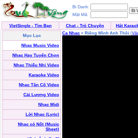
Bí Danh:
Mật Mã:
VietSingle - Tìm Bạn
Chat - Trò Chuyện
Hát Karao
Ca Nhạc
» Riêng Mình Anh Thôi
(
Vă
Mục Lục
Nhạc Music Video
Nhạc Hay Tuyển Chọn
Nhạc Thiếu Nhi Video
Karaoke Video
Nhạc Tân Cổ Video
Cải Lương Video
Nhạc Midi
Lời Nhạc (Lyric)
Nhạc có Nốt (Music
Sheet)