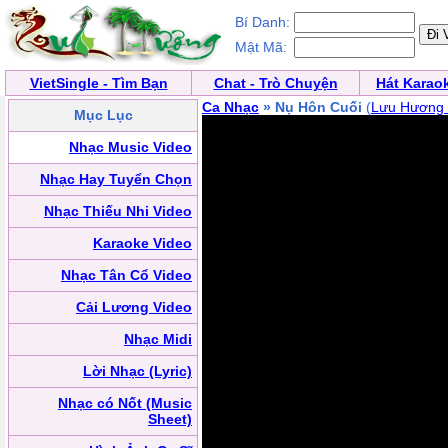
Bí Danh:
Mật Mã:
VietSingle - Tìm Bạn
Chat - Trò Chuyện
Hát Karao
Ca Nhạc
» Nụ Hôn Cuối
(
Lưu Hương 
Mục Lục
Nhạc Music Video
Nhạc Hay Tuyển Chọn
Nhạc Thiếu Nhi Video
Karaoke Video
Nhạc Tân Cổ Video
Cải Lương Video
Nhạc Midi
Lời Nhạc (Lyric)
Nhạc có Nốt (Music
Sheet)