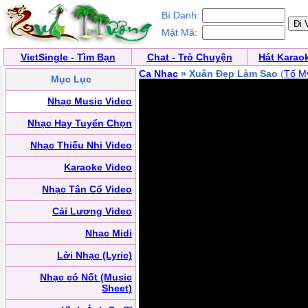
Bí Danh:
Mật Mã:
VietSingle - Tìm Bạn
Chat - Trò Chuyện
Hát Karao
Ca Nhạc
» Xuân Đẹp Làm Sao
(
Tố M
Mục Lục
Nhạc Music Video
Nhạc Hay Tuyển Chọn
Nhạc Thiếu Nhi Video
Karaoke Video
Nhạc Tân Cổ Video
Cải Lương Video
Nhạc Midi
Lời Nhạc (Lyric)
Nhạc có Nốt (Music
Sheet)