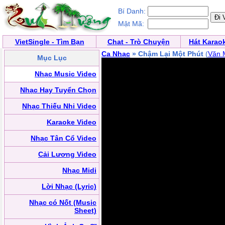
Bí Danh:
Mật Mã:
VietSingle - Tìm Bạn
Chat - Trò Chuyện
Hát Karao
Ca Nhạc
» Chậm Lại Một Phút
(
Văn 
Mục Lục
Nhạc Music Video
Nhạc Hay Tuyển Chọn
Nhạc Thiếu Nhi Video
Karaoke Video
Nhạc Tân Cổ Video
Cải Lương Video
Nhạc Midi
Lời Nhạc (Lyric)
Nhạc có Nốt (Music
Sheet)