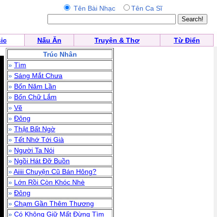
Tên Bài Nhạc
Tên Ca Sĩ
ic
Nấu Ăn
Truyện & Thơ
Từ Điển
Trúc Nhân
»
Tìm
»
Sáng Mắt Chưa
»
Bốn Năm Lần
»
Bốn Chữ Lắm
»
Vẽ
»
Đông
»
Thật Bất Ngờ
»
Tết Nhớ Tới Già
»
Người Ta Nói
»
Ngồi Hát Đỡ Buồn
»
Aiiii Chuyện Cũ Bán Hông?
»
Lớn Rồi Còn Khóc Nhè
»
Đông
»
Chạm Gần Thêm Thương
»
Có Không Giữ Mất Đừng Tìm