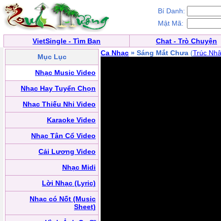
Bí Danh:
Mật Mã:
VietSingle - Tìm Bạn
Chat - Trò Chuyện
Ca Nhạc
» Sáng Mắt Chưa
(
Trúc Nh
Mục Lục
Nhạc Music Video
Nhạc Hay Tuyển Chọn
Nhạc Thiếu Nhi Video
Karaoke Video
Nhạc Tân Cổ Video
Cải Lương Video
Nhạc Midi
Lời Nhạc (Lyric)
Nhạc có Nốt (Music
Sheet)