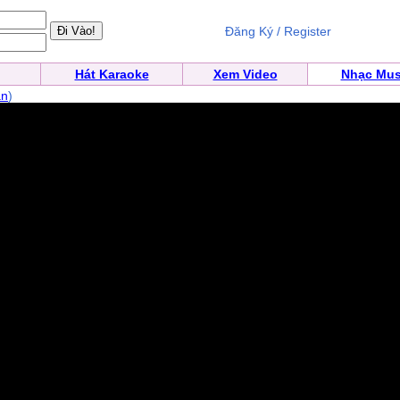
Đăng Ký / Register
Hát Karaoke
Xem Video
Nhạc Mus
ân
)