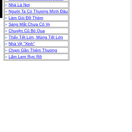
»
Nhà Là Nơi
»
Người Ta Có Thương Mình Đâu
»
Làm Gói Đỡ Thèm
»
Sáng Mắt Chưa Cô Vy
»
Chuyện Cũ Bỏ Qua
»
Thấy Tết Lớn, Mừng Tết Lớn
»
Nhà Vệ "Xinh"
.
»
Chạm Gần Thêm Thương
»
Lấm Lem Rực Rỡ