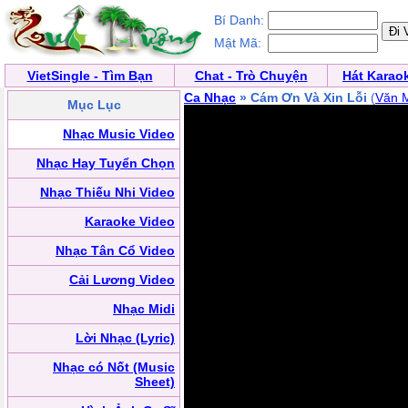
Bí Danh:
Mật Mã:
VietSingle - Tìm Bạn
Chat - Trò Chuyện
Hát Karao
Ca Nhạc
» Cám Ơn Và Xin Lỗi
(
Văn 
Mục Lục
Nhạc Music Video
Nhạc Hay Tuyển Chọn
Nhạc Thiếu Nhi Video
Karaoke Video
Nhạc Tân Cổ Video
Cải Lương Video
Nhạc Midi
Lời Nhạc (Lyric)
Nhạc có Nốt (Music
Sheet)