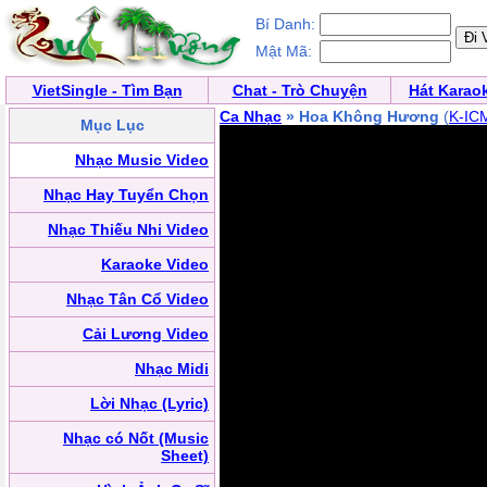
Bí Danh:
Mật Mã:
VietSingle - Tìm Bạn
Chat - Trò Chuyện
Hát Karao
Ca Nhạc
» Hoa Không Hương
(
K-IC
Mục Lục
Nhạc Music Video
Nhạc Hay Tuyển Chọn
Nhạc Thiếu Nhi Video
Karaoke Video
Nhạc Tân Cổ Video
Cải Lương Video
Nhạc Midi
Lời Nhạc (Lyric)
Nhạc có Nốt (Music
Sheet)