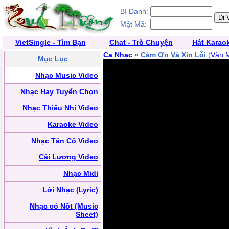
Bí Danh:
Mật Mã:
VietSingle - Tìm Bạn
Chat - Trò Chuyện
Hát Karao
Ca Nhạc
» Cám Ơn Và Xin Lỗi
(
Văn 
Mục Lục
Nhạc Music Video
Nhạc Hay Tuyển Chọn
Nhạc Thiếu Nhi Video
Karaoke Video
Nhạc Tân Cổ Video
Cải Lương Video
Nhạc Midi
Lời Nhạc (Lyric)
Nhạc có Nốt (Music
Sheet)