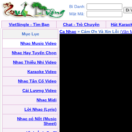
Bí Danh:
Mật Mã:
VietSingle - Tìm Bạn
Chat - Trò Chuyện
Hát Karao
Ca Nhạc
» Cám Ơn Và Xin Lỗi
(
Văn 
Mục Lục
Nhạc Music Video
Nhạc Hay Tuyển Chọn
Nhạc Thiếu Nhi Video
Karaoke Video
Nhạc Tân Cổ Video
Cải Lương Video
Nhạc Midi
Lời Nhạc (Lyric)
Nhạc có Nốt (Music
Sheet)