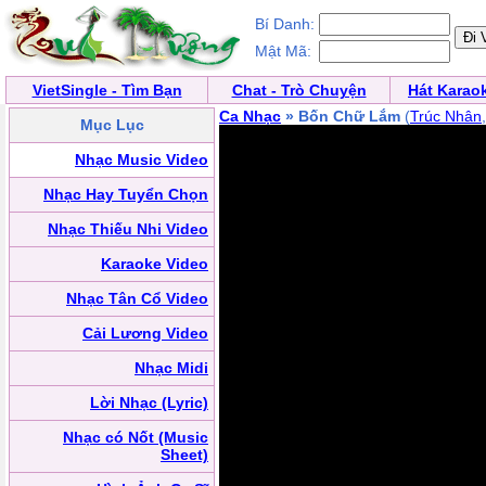
Bí Danh:
Mật Mã:
VietSingle - Tìm Bạn
Chat - Trò Chuyện
Hát Karao
Ca Nhạc
» Bốn Chữ Lắm
(
Trúc Nhân
Mục Lục
Nhạc Music Video
Nhạc Hay Tuyển Chọn
Nhạc Thiếu Nhi Video
Karaoke Video
Nhạc Tân Cổ Video
Cải Lương Video
Nhạc Midi
Lời Nhạc (Lyric)
Nhạc có Nốt (Music
Sheet)