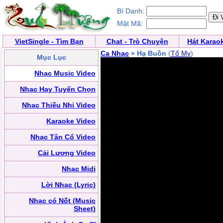
Bí Danh:
Mật Mã:
VietSingle - Tìm Bạn
Chat - Trò Chuyện
Hát Karao
Ca Nhạc
» Hạ Buồn
(
Tố My
)
Mục Lục
Nhạc Music Video
Nhạc Hay Tuyển Chọn
Nhạc Thiếu Nhi Video
Karaoke Video
Nhạc Tân Cổ Video
Cải Lương Video
Nhạc Midi
Lời Nhạc (Lyric)
Nhạc có Nốt (Music
Sheet)