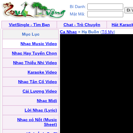
Bí Danh:
Mật Mã:
VietSingle - Tìm Bạn
Chat - Trò Chuyện
Hát Karao
Ca Nhạc
» Hạ Buồn
(
Tố My
)
Mục Lục
Nhạc Music Video
Nhạc Hay Tuyển Chọn
Nhạc Thiếu Nhi Video
Karaoke Video
Nhạc Tân Cổ Video
Cải Lương Video
Nhạc Midi
Lời Nhạc (Lyric)
Nhạc có Nốt (Music
Sheet)