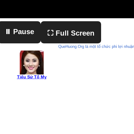
⏸ Pause
⛶ Full Screen
QueHuong.Org là một tổ chức phi lợi nhuận
▶ Play
Tiểu Sử Tố My