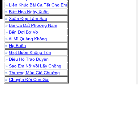
»
Liên Khúc Bài Ca Tết Cho Em
»
Bức Họa Ngày Xuân
»
Xuân Đẹp Làm Sao
»
Bài Ca Đất Phương Nam
»
Bến Đợi Bơ Vơ
»
Ai Mì Quảng Không
»
Hạ Buồn
.
»
Giọt Buồn Không Tên
»
Điệu Hò Trao Duyên
»
Sao Em Nỡ Vội Lấy Chồng
»
Thương Mùa Gió Chướng
»
Chuyện Đời Con Gái