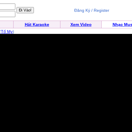
Đăng Ký / Register
Hát Karaoke
Xem Video
Nhạc Mus
(
Tố My
)