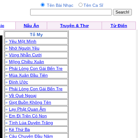
Tên Bài Nhạc
Tên Ca Sĩ
ic
Nấu Ăn
Truyện & Thơ
Từ Điển
Tố My
»
Yêu Một Mình
»
Nhớ Người Yêu
»
Vòng Nhẫn Cưới
»
Mộng Chiều Xuân
»
Phải Lòng Con Gái Bến Tre
»
Mùa Xuân Đầu Tiên
»
Đính Ước
»
Phải Lòng Con Gái Bến Tre
»
Về Quê Ngoại
»
Giọt Buồn Không Tên
»
Lạy Phật Quan Âm
»
Em Đi Trên Cỏ Non
»
Tình Lúa Duyên Trăng
»
Kẻ Thứ Ba
»
Câu Chuyện Đầu Năm