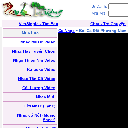
Bí Danh:
Mật Mã:
VietSingle - Tìm Bạn
Chat - Trò Chuyện
Ca Nhạc
» Bài Ca Đất Phương Nam
Mục Lục
Nhạc Music Video
Nhạc Hay Tuyển Chọn
Nhạc Thiếu Nhi Video
Karaoke Video
Nhạc Tân Cổ Video
Cải Lương Video
Nhạc Midi
Lời Nhạc (Lyric)
Nhạc có Nốt (Music
Sheet)