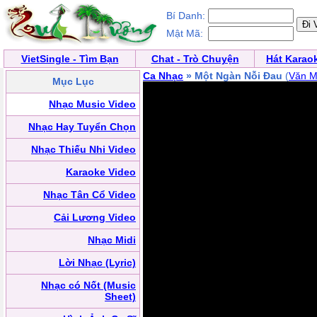
Bí Danh:
Mật Mã:
VietSingle - Tìm Bạn
Chat - Trò Chuyện
Hát Karao
Ca Nhạc
» Một Ngàn Nỗi Đau
(
Văn M
Mục Lục
Nhạc Music Video
Nhạc Hay Tuyển Chọn
Nhạc Thiếu Nhi Video
Karaoke Video
Nhạc Tân Cổ Video
Cải Lương Video
Nhạc Midi
Lời Nhạc (Lyric)
Nhạc có Nốt (Music
Sheet)