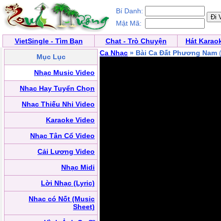
Bí Danh:
Mật Mã:
VietSingle - Tìm Bạn
Chat - Trò Chuyện
Hát Karao
Ca Nhạc
» Bài Ca Đất Phương Nam
Mục Lục
Nhạc Music Video
Nhạc Hay Tuyển Chọn
Nhạc Thiếu Nhi Video
Karaoke Video
Nhạc Tân Cổ Video
Cải Lương Video
Nhạc Midi
Lời Nhạc (Lyric)
Nhạc có Nốt (Music
Sheet)