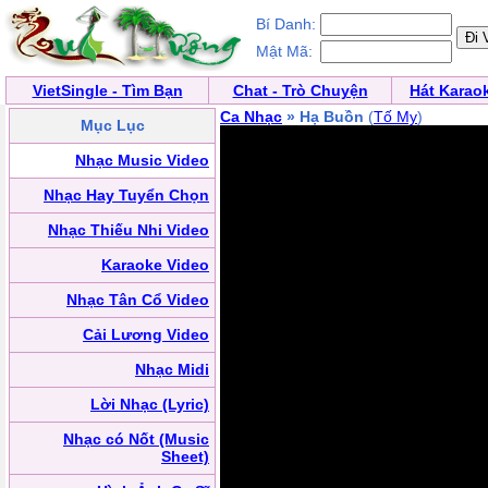
Bí Danh:
Mật Mã:
VietSingle - Tìm Bạn
Chat - Trò Chuyện
Hát Karao
Ca Nhạc
» Hạ Buồn
(
Tố My
)
Mục Lục
Nhạc Music Video
Nhạc Hay Tuyển Chọn
Nhạc Thiếu Nhi Video
Karaoke Video
Nhạc Tân Cổ Video
Cải Lương Video
Nhạc Midi
Lời Nhạc (Lyric)
Nhạc có Nốt (Music
Sheet)