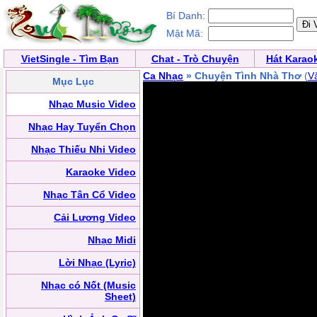
Bí Danh:
Mật Mã:
VietSingle - Tìm Bạn
Chat - Trò Chuyện
Hát Karao
Ca Nhạc
» Chuyện Tình Nhà Thơ
(
V
Mục Lục
Nhạc Music Video
Nhạc Hay Tuyển Chọn
Nhạc Thiếu Nhi Video
Karaoke Video
Nhạc Tân Cổ Video
Cải Lương Video
Nhạc Midi
Lời Nhạc (Lyric)
Nhạc có Nốt (Music
Sheet)