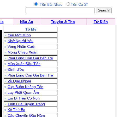
Tên Bài Nhạc
Tên Ca Sĩ
ic
Nấu Ăn
Truyện & Thơ
Từ Điển
Tố My
»
Yêu Một Mình
»
Nhớ Người Yêu
»
Vòng Nhẫn Cưới
»
Mộng Chiều Xuân
»
Phải Lòng Con Gái Bến Tre
»
Mùa Xuân Đầu Tiên
»
Đính Ước
»
Phải Lòng Con Gái Bến Tre
»
Về Quê Ngoại
»
Giọt Buồn Không Tên
»
Lạy Phật Quan Âm
»
Em Đi Trên Cỏ Non
»
Tình Lúa Duyên Trăng
»
Kẻ Thứ Ba
»
Câu Chuyện Đầu Năm