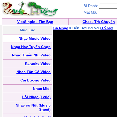
Bí Danh:
Mật Mã:
VietSingle - Tìm Bạn
Chat - Trò Chuyện
Ca Nhạc
» Bến Đợi Bơ Vơ
(
Tố My
)
Mục Lục
Nhạc Music Video
Nhạc Hay Tuyển Chọn
Nhạc Thiếu Nhi Video
Karaoke Video
Nhạc Tân Cổ Video
Cải Lương Video
Nhạc Midi
Lời Nhạc (Lyric)
Nhạc có Nốt (Music
Sheet)