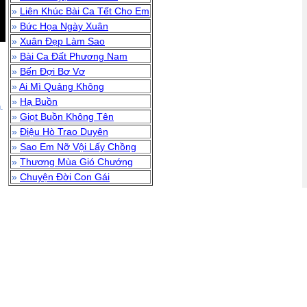
»
Liên Khúc Bài Ca Tết Cho Em
»
Bức Họa Ngày Xuân
»
Xuân Đẹp Làm Sao
»
Bài Ca Đất Phương Nam
»
Bến Đợi Bơ Vơ
»
Ai Mì Quảng Không
»
Hạ Buồn
.
»
Giọt Buồn Không Tên
»
Điệu Hò Trao Duyên
»
Sao Em Nỡ Vội Lấy Chồng
»
Thương Mùa Gió Chướng
»
Chuyện Đời Con Gái