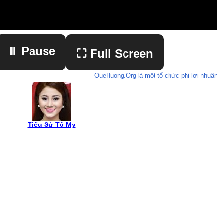
⏸ Pause
⛶ Full Screen
QueHuong.Org là một tổ chức phi lợi nhuận
▶ Play
Tiểu Sử Tố My