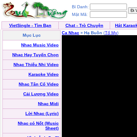
Bí Danh:
Mật Mã:
VietSingle - Tìm Bạn
Chat - Trò Chuyện
Hát Karao
Ca Nhạc
» Hạ Buồn
(
Tố My
)
Mục Lục
Nhạc Music Video
Nhạc Hay Tuyển Chọn
Nhạc Thiếu Nhi Video
Karaoke Video
Nhạc Tân Cổ Video
Cải Lương Video
Nhạc Midi
Lời Nhạc (Lyric)
Nhạc có Nốt (Music
Sheet)