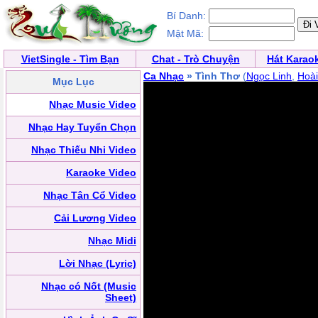
Bí Danh:
Mật Mã:
VietSingle - Tìm Bạn
Chat - Trò Chuyện
Hát Karao
Ca Nhạc
» Tình Thơ
(
Ngọc Linh
,
Hoài
Mục Lục
Nhạc Music Video
Nhạc Hay Tuyển Chọn
Nhạc Thiếu Nhi Video
Karaoke Video
Nhạc Tân Cổ Video
Cải Lương Video
Nhạc Midi
Lời Nhạc (Lyric)
Nhạc có Nốt (Music
Sheet)