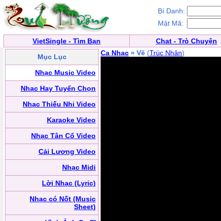
Bí Danh:
Mật Mã:
VietSingle - Tìm Bạn
Chat - Trò Chuyện
Ca Nhạc
» Vẽ
(
Trúc Nhân
)
Mục Lục
Nhạc Music Video
Nhạc Hay Tuyển Chọn
Nhạc Thiếu Nhi Video
Karaoke Video
Nhạc Tân Cổ Video
Cải Lương Video
Nhạc Midi
Lời Nhạc (Lyric)
Nhạc có Nốt (Music
Sheet)