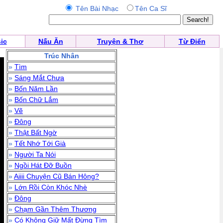
Tên Bài Nhạc
Tên Ca Sĩ
ic
Nấu Ăn
Truyện & Thơ
Từ Điển
Trúc Nhân
»
Tìm
»
Sáng Mắt Chưa
»
Bốn Năm Lần
»
Bốn Chữ Lắm
»
Vẽ
»
Đông
»
Thật Bất Ngờ
»
Tết Nhớ Tới Già
»
Người Ta Nói
»
Ngồi Hát Đỡ Buồn
»
Aiiii Chuyện Cũ Bán Hông?
»
Lớn Rồi Còn Khóc Nhè
»
Đông
»
Chạm Gần Thêm Thương
»
Có Không Giữ Mất Đừng Tìm