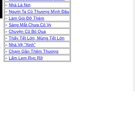
»
Nhà Là Nơi
»
Người Ta Có Thương Mình Đâu
»
Làm Gói Đỡ Thèm
»
Sáng Mắt Chưa Cô Vy
»
Chuyện Cũ Bỏ Qua
»
Thấy Tết Lớn, Mừng Tết Lớn
»
Nhà Vệ "Xinh"
.
»
Chạm Gần Thêm Thương
»
Lấm Lem Rực Rỡ