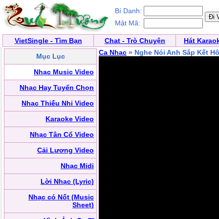
Bí Danh:
Mật Mã:
VietSingle - Tìm Bạn
Chat - Trò Chuyện
Hát Karao
Ca Nhạc
» Nghe Nói Anh Sắp Kết H
Mục Lục
Nhạc Music Video
Nhạc Hay Tuyển Chọn
Nhạc Thiếu Nhi Video
Karaoke Video
Nhạc Tân Cổ Video
Cải Lương Video
Nhạc Midi
Lời Nhạc (Lyric)
Nhạc có Nốt (Music
Sheet)