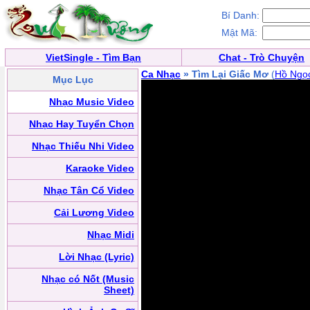
Bí Danh:
Mật Mã:
VietSingle - Tìm Bạn
Chat - Trò Chuyện
Ca Nhạc
» Tìm Lại Giấc Mơ
(
Hồ Ngọ
Mục Lục
Nhạc Music Video
Nhạc Hay Tuyển Chọn
Nhạc Thiếu Nhi Video
Karaoke Video
Nhạc Tân Cổ Video
Cải Lương Video
Nhạc Midi
Lời Nhạc (Lyric)
Nhạc có Nốt (Music
Sheet)