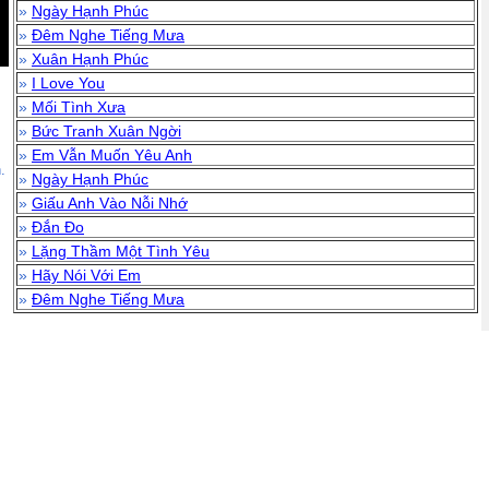
»
Ngày Hạnh Phúc
»
Đêm Nghe Tiếng Mưa
»
Xuân Hạnh Phúc
»
I Love You
»
Mối Tình Xưa
»
Bức Tranh Xuân Ngời
»
Em Vẫn Muốn Yêu Anh
.
»
Ngày Hạnh Phúc
»
Giấu Anh Vào Nỗi Nhớ
»
Đắn Đo
»
Lặng Thầm Một Tình Yêu
»
Hãy Nói Với Em
»
Đêm Nghe Tiếng Mưa