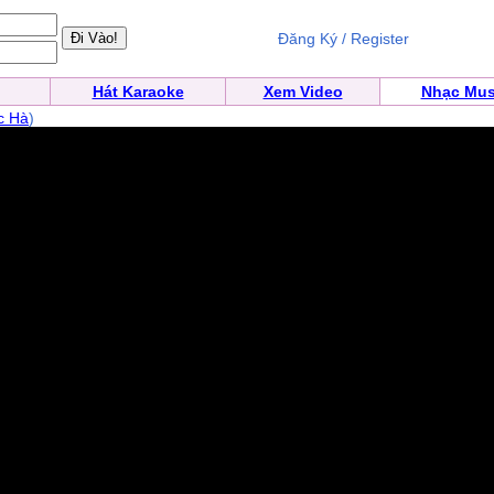
Đăng Ký / Register
Hát Karaoke
Xem Video
Nhạc Mus
c Hà
)