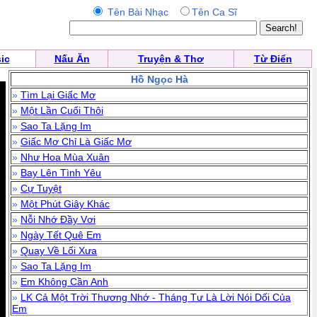
Tên Bài Nhạc
Tên Ca Sĩ
ic
Nấu Ăn
Truyện & Thơ
Từ Điển
Hồ Ngọc Hà
»
Tìm Lại Giấc Mơ
»
Một Lần Cuối Thôi
»
Sao Ta Lặng Im
»
Giấc Mơ Chỉ Là Giấc Mơ
»
Như Hoa Mùa Xuân
»
Bay Lên Tình Yêu
»
Cự Tuyệt
»
Một Phút Giây Khác
»
Nỗi Nhớ Đầy Vơi
»
Ngày Tết Quê Em
»
Quay Về Lối Xưa
»
Sao Ta Lặng Im
»
Em Không Cần Anh
»
LK Cả Một Trời Thương Nhớ - Tháng Tư Là Lời Nói Dối Của
Em