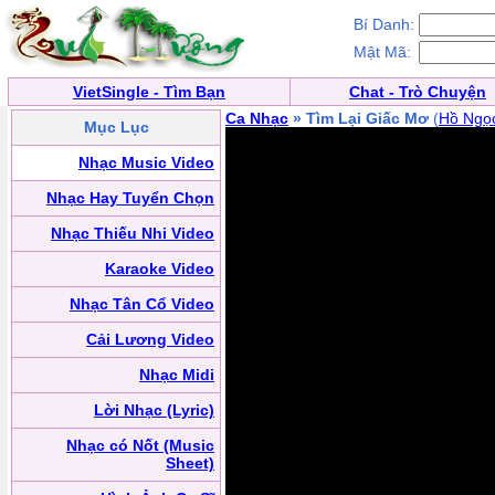
Bí Danh:
Mật Mã:
VietSingle - Tìm Bạn
Chat - Trò Chuyện
Ca Nhạc
» Tìm Lại Giấc Mơ
(
Hồ Ngọ
Mục Lục
Nhạc Music Video
Nhạc Hay Tuyển Chọn
Nhạc Thiếu Nhi Video
Karaoke Video
Nhạc Tân Cổ Video
Cải Lương Video
Nhạc Midi
Lời Nhạc (Lyric)
Nhạc có Nốt (Music
Sheet)