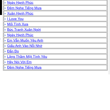
»
Ngày Hạnh Phúc
»
Đêm Nghe Tiếng Mưa
»
Xuân Hạnh Phúc
»
I Love You
»
Mối Tình Xưa
»
Bức Tranh Xuân Ngời
»
Ngày Hạnh Phúc
.
»
Em Vẫn Muốn Yêu Anh
»
Giấu Anh Vào Nỗi Nhớ
»
Đắn Đo
»
Lặng Thầm Một Tình Yêu
»
Hãy Nói Với Em
»
Đêm Nghe Tiếng Mưa