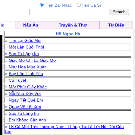
Tên Bài Nhạc
Tên Ca Sĩ
ic
Nấu Ăn
Truyện & Thơ
Từ Điển
Hồ Ngọc Hà
»
Tìm Lại Giấc Mơ
»
Một Lần Cuối Thôi
»
Sao Ta Lặng Im
»
Giấc Mơ Chỉ Là Giấc Mơ
»
Như Hoa Mùa Xuân
»
Bay Lên Tình Yêu
»
Cự Tuyệt
»
Một Phút Giây Khác
»
Nỗi Nhớ Đầy Vơi
»
Ngày Tết Quê Em
»
Quay Về Lối Xưa
»
Sao Ta Lặng Im
»
Em Không Cần Anh
»
LK Cả Một Trời Thương Nhớ - Tháng Tư Là Lời Nói Dối Của
Em