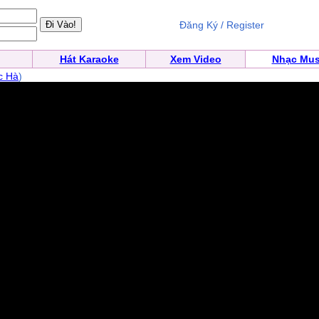
Đăng Ký / Register
Hát Karaoke
Xem Video
Nhạc Mus
c Hà
)