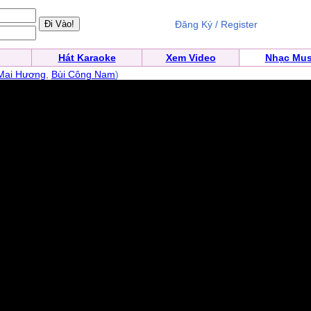
Đăng Ký / Register
Hát Karaoke
Xem Video
Nhạc Mus
Mai Hương
,
Bùi Công Nam
)