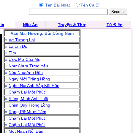
Tên Bài Nhạc
Tên Ca Sĩ
ic
Nấu Ăn
Truyện & Thơ
Từ Điển
Văn Mai Hương, Bùi Công Nam
»
Vợ Tương Lai
»
Là Em Đó
»
Tìm
»
Ước Mơ Của Mẹ
»
Như Chưa Từng Yêu
»
Nếu Như Anh Đến
»
Ngày Mới Trắng Hồng
»
Nghe Nói Anh Sắp Kết Hôn
»
Chậm Lại Một Phút
»
Riêng Mình Anh Thôi
»
Chim Quý Trong Lồng
»
Rạng Rỡ Mười Tám
»
Chậm Lại Một Phút
»
Chậm Lại Một Phút
»
Một Ngàn Nỗi Đau