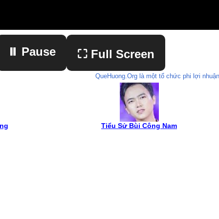
⏸ Pause
⛶ Full Screen
QueHuong.Org là một tổ chức phi lợi nhuận
▶ Play
ơng
Tiểu Sử Bùi Công Nam