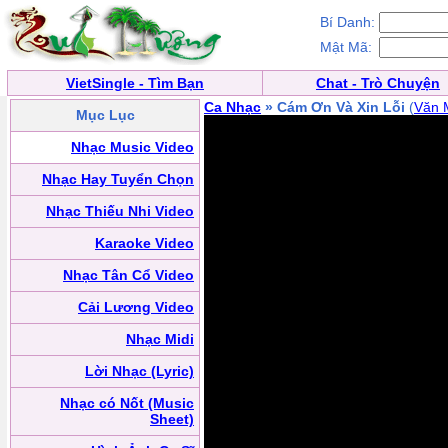
Bí Danh:
Mật Mã:
VietSingle - Tìm Bạn
Chat - Trò Chuyện
Ca Nhạc
» Cám Ơn Và Xin Lỗi
(
Văn 
Mục Lục
Nhạc Music Video
Nhạc Hay Tuyển Chọn
Nhạc Thiếu Nhi Video
Karaoke Video
Nhạc Tân Cổ Video
Cải Lương Video
Nhạc Midi
Lời Nhạc (Lyric)
Nhạc có Nốt (Music
Sheet)