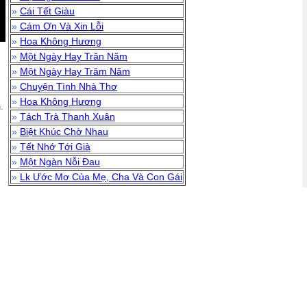
»
Cái Tết Giàu
»
Cám Ơn Và Xin Lỗi
»
Hoa Không Hương
»
Một Ngày Hay Trăn Năm
»
Một Ngày Hay Trăm Năm
»
Chuyện Tình Nhà Thơ
»
Hoa Không Hương
.
»
Tách Trà Thanh Xuân
»
Biệt Khúc Chờ Nhau
»
Tết Nhớ Tới Già
»
Một Ngàn Nỗi Đau
»
Lk Ước Mơ Của Mẹ, Cha Và Con Gái