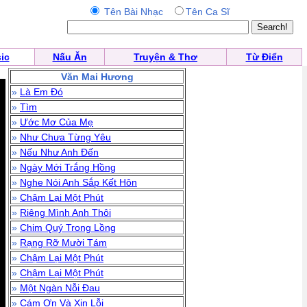
Tên Bài Nhạc
Tên Ca Sĩ
ic
Nấu Ăn
Truyện & Thơ
Từ Điển
Văn Mai Hương
»
Là Em Đó
»
Tìm
»
Ước Mơ Của Mẹ
»
Như Chưa Từng Yêu
»
Nếu Như Anh Đến
»
Ngày Mới Trắng Hồng
»
Nghe Nói Anh Sắp Kết Hôn
»
Chậm Lại Một Phút
»
Riêng Mình Anh Thôi
»
Chim Quý Trong Lồng
»
Rạng Rỡ Mười Tám
»
Chậm Lại Một Phút
»
Chậm Lại Một Phút
»
Một Ngàn Nỗi Đau
»
Cám Ơn Và Xin Lỗi