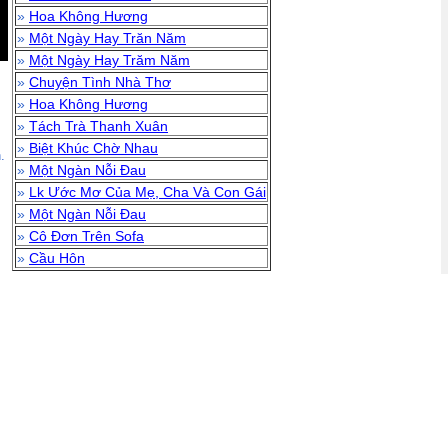
»
Hoa Không Hương
»
Một Ngày Hay Trăn Năm
»
Một Ngày Hay Trăm Năm
»
Chuyện Tình Nhà Thơ
»
Hoa Không Hương
»
Tách Trà Thanh Xuân
»
Biệt Khúc Chờ Nhau
.
»
Một Ngàn Nỗi Đau
»
Lk Ước Mơ Của Mẹ, Cha Và Con Gái
»
Một Ngàn Nỗi Đau
»
Cô Đơn Trên Sofa
»
Cầu Hôn