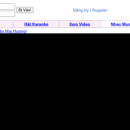
Đăng Ký / Register
Hát Karaoke
Xem Video
Nhạc Mus
ăn Mai Hương
)