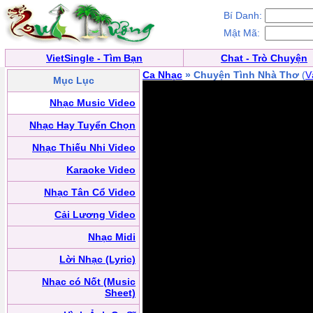
Bí Danh:
Mật Mã:
VietSingle - Tìm Bạn
Chat - Trò Chuyện
Ca Nhạc
» Chuyện Tình Nhà Thơ
(
V
Mục Lục
Nhạc Music Video
Nhạc Hay Tuyển Chọn
Nhạc Thiếu Nhi Video
Karaoke Video
Nhạc Tân Cổ Video
Cải Lương Video
Nhạc Midi
Lời Nhạc (Lyric)
Nhạc có Nốt (Music
Sheet)