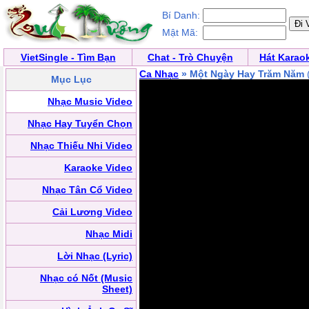
Bí Danh:
Mật Mã:
VietSingle - Tìm Bạn
Chat - Trò Chuyện
Hát Karao
Ca Nhạc
» Một Ngày Hay Trăm Năm
Mục Lục
Nhạc Music Video
Nhạc Hay Tuyển Chọn
Nhạc Thiếu Nhi Video
Karaoke Video
Nhạc Tân Cổ Video
Cải Lương Video
Nhạc Midi
Lời Nhạc (Lyric)
Nhạc có Nốt (Music
Sheet)