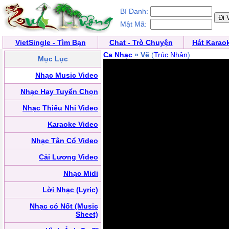
Bí Danh:
Mật Mã:
VietSingle - Tìm Bạn
Chat - Trò Chuyện
Hát Karao
Ca Nhạc
» Vẽ
(
Trúc Nhân
)
Mục Lục
Nhạc Music Video
Nhạc Hay Tuyển Chọn
Nhạc Thiếu Nhi Video
Karaoke Video
Nhạc Tân Cổ Video
Cải Lương Video
Nhạc Midi
Lời Nhạc (Lyric)
Nhạc có Nốt (Music
Sheet)