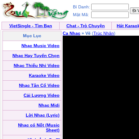
Bí Danh:
Mật Mã:
VietSingle - Tìm Bạn
Chat - Trò Chuyện
Hát Karao
Ca Nhạc
» Vẽ
(
Trúc Nhân
)
Mục Lục
Nhạc Music Video
Nhạc Hay Tuyển Chọn
Nhạc Thiếu Nhi Video
Karaoke Video
Nhạc Tân Cổ Video
Cải Lương Video
Nhạc Midi
Lời Nhạc (Lyric)
Nhạc có Nốt (Music
Sheet)