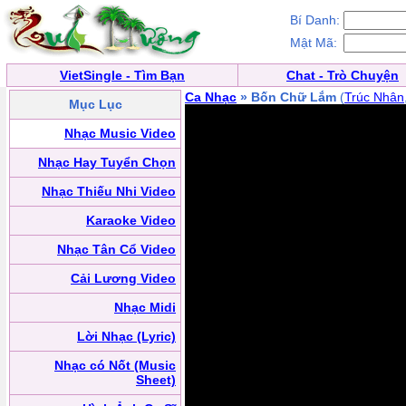
Bí Danh:
Mật Mã:
VietSingle - Tìm Bạn
Chat - Trò Chuyện
Ca Nhạc
» Bốn Chữ Lắm
(
Trúc Nhân
Mục Lục
Nhạc Music Video
Nhạc Hay Tuyển Chọn
Nhạc Thiếu Nhi Video
Karaoke Video
Nhạc Tân Cổ Video
Cải Lương Video
Nhạc Midi
Lời Nhạc (Lyric)
Nhạc có Nốt (Music
Sheet)