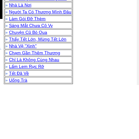
»
Nhà Là Nơi
»
Người Ta Có Thương Mình Đâu
»
Làm Gói Đỡ Thèm
»
Sáng Mắt Chưa Cô Vy
»
Chuyện Cũ Bỏ Qua
»
Thấy Tết Lớn, Mừng Tết Lớn
»
Nhà Vệ "Xinh"
.
»
Chạm Gần Thêm Thương
»
Chỉ Là Không Cùng Nhau
»
Lấm Lem Rực Rỡ
»
Tết Đã Về
»
Uống Trà