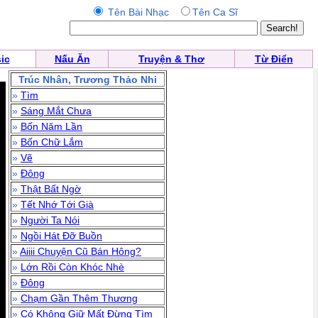
Tên Bài Nhạc
Tên Ca Sĩ
ic
Nấu Ăn
Truyện & Thơ
Từ Điển
Trúc Nhân, Trương Thảo Nhi
»
Tìm
»
Sáng Mắt Chưa
»
Bốn Năm Lần
»
Bốn Chữ Lắm
»
Vẽ
»
Đông
»
Thật Bất Ngờ
»
Tết Nhớ Tới Già
»
Người Ta Nói
»
Ngồi Hát Đỡ Buồn
»
Aiiii Chuyện Cũ Bán Hông?
»
Lớn Rồi Còn Khóc Nhè
»
Đông
»
Chạm Gần Thêm Thương
»
Có Không Giữ Mất Đừng Tìm