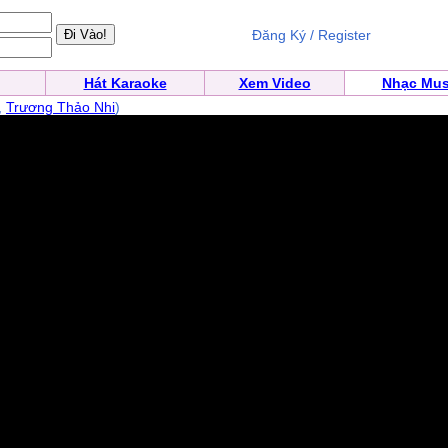
Đăng Ký / Register
Hát Karaoke
Xem Video
Nhạc Mus
,
Trương Thảo Nhi
)